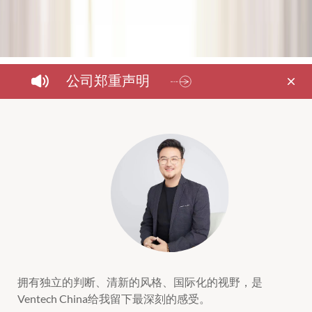
公司郑重声明
Ventech China是最早看懂Keep的发展潜力和商业前景的
Ventech China是真正了解公司的投资机构之一，整个投资
Ventech China 是给公司最坚定支持和信任的投资机构。
Ventech具备国际视野的团队，给予做全球电商市场的我
Ventech China具有丰富的国际资源和人脉网络，对Blued
Ventech China给我们的感受是有品位有耐心的长期价值投
拥有独立的判断、清新的风格、国际化的视野，是
由
联合创始人
先生
Ventech China
Ventech Capital
Eric Huet
机构投资者。
过程精准快速，并在投后给予了不少的帮助，是创业道路
们很好的各种资源对接和战略启发。
的全球战略布局帮助很大。
资机构。
Ventech China给我留下最深刻的感受。
于
年在中国发起成立，共管理四期美元基金和三期人
2006