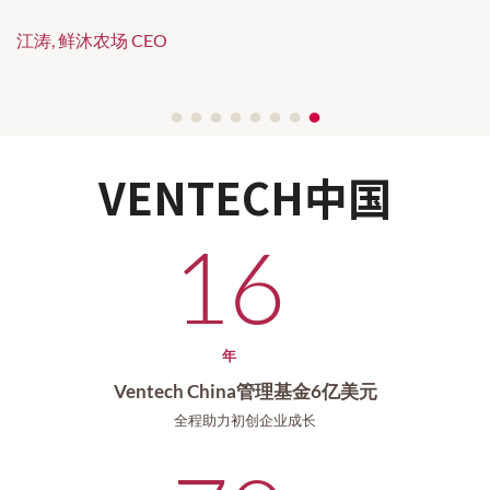
上的良师益友。
民币基金，重点布局数字消费、大数据、智能创新、硬科
徐冰玉，华美浩联 CEO
技等领域的早期企业。投资组合包括聚美优品、积木盒
王宁，Keep CEO
何健，LITB CEO
耿乐，Blued CEO
跳跳，超级猩猩 CEO
江涛, 鲜沐农场 CEO
子、寺库、
、
、豌豆公主、超级猩猩、
Keep
Blued
元戎启
李志晨, 卧安机器人（OneRobotics）CEO
、东方微银、鲜沐农场、卧安机器人、华美浩联
行
•
•
•
•
•
•
•
•
等。
于
年成立于法国，一直享有「欧
Ventech Capital
1998
洲最佳风投基金」的声誉。
VENTECH中国
16
年
Ventech China管理基金6亿美元
全程助力初创企业成长